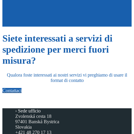
Siete interessati a servizi di
spedizione per merci fuori
misura?
Qualora foste interessati ai nostri servizi vi preghiamo di usare il
format di contatto
Contattaci
Sede ufficio
Zvolenská cesta 18
97401 Banská Bystrica
Slovakia
+421 48 270 17 13